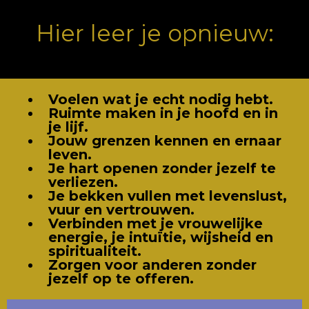
Hier leer je opnieuw:
Voelen wat je echt nodig hebt.
Ruimte maken in je hoofd en in
je lijf.
Jouw grenzen kennen en ernaar
leven.
Je hart openen zonder jezelf te
verliezen.
Je bekken vullen met levenslust,
vuur en vertrouwen.
Verbinden met je vrouwelijke
energie, je intuïtie, wijsheid en
spiritualiteit.
Zorgen voor anderen zonder
jezelf op te offeren.